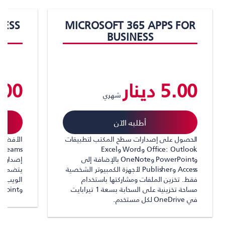
NESS
MICROSOFT 365 APPS FOR
BUSINESS
5.00 دينار
3.00 دي
شهري
أطلبه الآن
الحصول على إصدارات سطح المكتب لتطبيقات
Office: Outlook وWord وExcel
ms
وPowerPoint وOneNote بالإضافة إلى
Access وPublisher لأجهزة الكمبيوتر الشخصية
فقط. تخزين الملفات ومشاركتها باستخدام
مساحة تخزينية على السحابة بسعة 1 تيرابايت
وPowerPoint.)
في OneDrive لكل مستخدم.